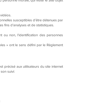
 personne morale, qui visite le Site objet
 vidéos.
onnelles susceptibles d’être détenues par
s fins d’analyses et de statistiques.
t ou non, l'identification des personnes
les » ont le sens défini par le Règlement
t précisé aux utilisateurs du site internet
 son suivi:
3