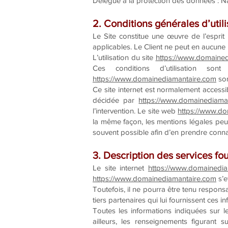
Délégué à la protection des données :
2. Conditions générales d’utili
Le Site constitue une œuvre de l’esprit
applicables. Le Client ne peut en aucune 
L’utilisation du site
https://www.domaine
Ces conditions d’utilisation so
https://www.domainediamantaire.com
son
Ce site internet est normalement accessi
décidée par
https://www.domainediama
l’intervention. Le site web
https://www.d
la même façon, les mentions légales peuve
souvent possible afin d’en prendre conn
3. Description des services fou
Le site internet
https://www.domainedi
https://www.domainediamantaire.com
s’e
Toutefois, il ne pourra être tenu responsa
tiers partenaires qui lui fournissent ces i
Toutes les informations indiquées sur l
ailleurs, les renseignements figurant s