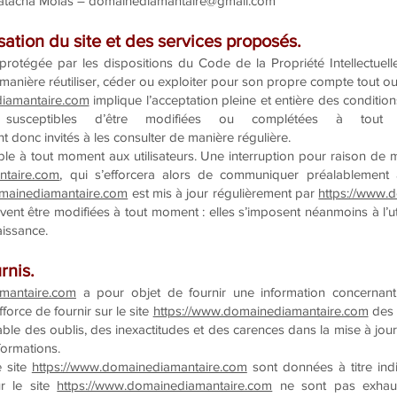
 Natacha Molas – domainediamantaire@gmail.com
sation du site et des services proposés.
 protégée par les dispositions du Code de la Propriété Intellectuell
manière réutiliser, céder ou exploiter pour son propre compte tout ou
diamantaire.com
implique l’acceptation pleine et entière des conditions
nt susceptibles d’être modifiées ou complétées à tout 
t donc invités à les consulter de manière régulière.
ble à tout moment aux utilisateurs. Une interruption pour raison de 
ntaire.com
, qui s’efforcera alors de communiquer préalablement a
omainediamantaire.com
est mis à jour régulièrement par
https://www.
nt être modifiées à tout moment : elles s’imposent néanmoins à l’utilis
aissance.
rnis.
amantaire.com
a pour objet de fournir une information concernant 
fforce de fournir sur le site
https://www.domainediamantaire.com
des 
ble des oublis, des inexactitudes et des carences dans la mise à jour,
nformations.
e site
https://www.domainediamantaire.com
sont données à titre indic
ur le site
https://www.domainediamantaire.com
ne sont pas exhaust