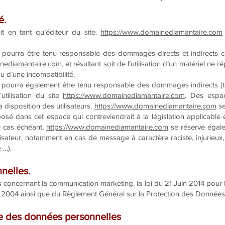
é.
t en tant qu’éditeur du site.
https://www.domainediamantaire.com
pourra être tenu responsable des dommages directs et indirects caus
inediamantaire.com
, et résultant soit de l’utilisation d’un matériel n
ou d’une incompatibilité.
pourra également être tenu responsable des dommages indirects (t
utilisation du site
https://www.domainediamantaire.com
. Des espac
 disposition des utilisateurs.
https://www.domainediamantaire.com
se
é dans cet espace qui contreviendrait à la législation applicable e
e cas échéant,
https://www.domainediamantaire.com
se réserve égale
utilisateur, notamment en cas de message à caractère raciste, injurieu
 …).
nelles.
s concernant la communication marketing, la loi du 21 Juin 2014 pou
ût 2004 ainsi que du Règlement Général sur la Protection des Données
te des données personnelles