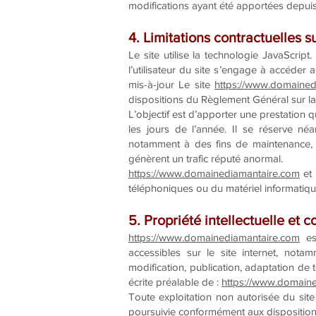
modifications ayant été apportées depuis 
4. Limitations contractuelles 
Le site utilise la technologie JavaScript
l’utilisateur du site s’engage à accéder 
mis-à-jour Le site
https://www.domained
dispositions du Règlement Général sur l
L’objectif est d’apporter une prestation q
les jours de l’année. Il se réserve né
notamment à des fins de maintenance, d’
génèrent un trafic réputé anormal.
https://www.domainediamantaire.com
et 
téléphoniques ou du matériel informatiq
5. Propriété intellectuelle et 
https://www.domainediamantaire.com
est
accessibles sur le site internet, nota
modification, publication, adaptation de t
écrite préalable de :
https://www.domain
Toute exploitation non autorisée du sit
poursuivie conformément aux dispositions 