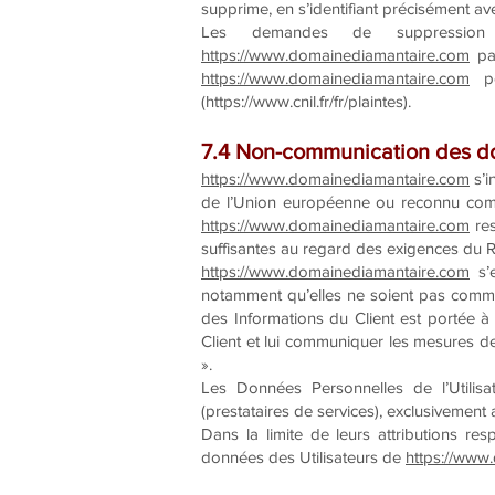
supprime, en s’identifiant précisément ave
Les demandes de suppression
https://www.domainediamantaire.com
par
https://www.domainediamantaire.com
pe
(
https://www.cnil.fr/fr/plaintes).
7.4 Non-communication des d
https://www.domainediamantaire.com
s’i
de l’Union européenne ou reconnu comm
https://www.domainediamantaire.com
res
suffisantes au regard des exigences du 
https://www.domainediamantaire.com
s’e
notamment qu’elles ne soient pas commun
des Informations du Client est portée 
Client et lui communiquer les mesures de 
».
Les Données Personnelles de l’Utilisa
(prestataires de services), exclusivement af
Dans la limite de leurs attributions res
données des Utilisateurs de
https://www