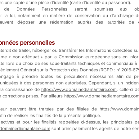
c une copie d’une pièce d’identité (carte d’identité ou passeport).
 de Données Personnelles seront soumises aux obl
 la loi, notamment en matière de conservation ou d’archivage des
uvent déposer une réclamation auprès des autorités de 
onnées personnelles
nterdit de traiter, héberger ou transférer les Informations collectées s
e « non adéquat » par la Commission européenne sans en informer
te libre du choix de ses sous-traitants techniques et commerciaux à l
Règlement Général sur la Protection des Données (RGPD : n° 2016-679
ngage à prendre toutes les précautions nécessaires afin de pré
iquées à des personnes non autorisées. Cependant, si un incident imp
à la connaissance de
https://www.domainediamantaire.com
, celle-ci 
corrections prises. Par ailleurs
https://www.domainediamantaire.co
teur peuvent être traitées par des filiales de
https://www.domai
in de réaliser les finalités de la présente politique.
pectives et pour les finalités rappelées ci-dessus, les principales
.domainediamantaire.com
sont principalement les agents de notre servi