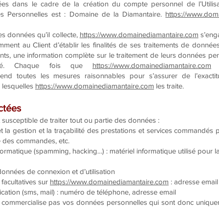
es dans le cadre de la création du compte personnel de l’Utilisat
s Personnelles est : Domaine de la Diamantaire.
https://www.dom
s données qu’il collecte,
https://www.domainediamantaire.com
s’enga
amment au Client d’établir les finalités de ses traitements de données
ents, une information complète sur le traitement de leurs données per
lité. Chaque fois que
https://www.domainediamantaire.com
t
nd toutes les mesures raisonnables pour s’assurer de l’exact
r lesquelles
https://www.domainediamantaire.com
les traite.
ctées
 susceptible de traiter tout ou partie des données :
et la gestion et la traçabilité des prestations et services commandés p
que des commandes, etc.
nformatique (spamming, hacking…) : matériel informatique utilisé pour l
 données de connexion et d’utilisation
facultatives sur
https://www.domainediamantaire.com
: adresse email
ion (sms, mail) : numéro de téléphone, adresse email
commercialise pas vos données personnelles qui sont donc uniquemen