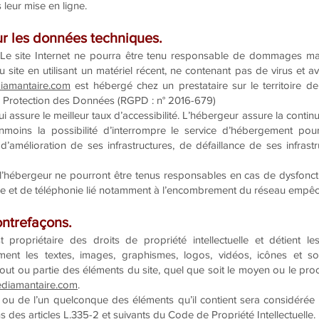
leur mise en ligne.
sur les données techniques.
. Le site Internet ne pourra être tenu responsable de dommages matéri
au site en utilisant un matériel récent, ne contenant pas de virus et
iamantaire.com
est hébergé chez un prestataire sur le territoire
a Protection des Données (RGPD : n° 2016-679)
ui assure le meilleur taux d’accessibilité. L’hébergeur assure la conti
anmoins la possibilité d’interrompre le service d’hébergement pou
amélioration de ses infrastructures, de défaillance de ses infrastru
l’hébergeur ne pourront être tenus responsables en cas de dysfonct
ue et de téléphonie lié notamment à l’encombrement du réseau empêch
contrefaçons.
 propriétaire des droits de propriété intellectuelle et détient l
mment les textes, images, graphismes, logos, vidéos, icônes et so
out ou partie des éléments du site, quel que soit le moyen ou le procéd
ediamantaire.com
.
e ou de l’un quelconque des éléments qu’il contient sera considérée
des articles L.335-2 et suivants du Code de Propriété Intellectuelle.