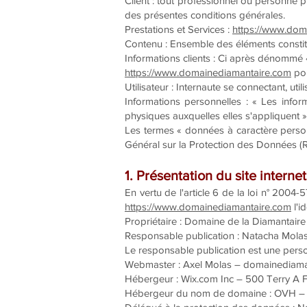
Client : tout professionnel ou personne p
des présentes conditions générales.
Prestations et Services :
https://www.dom
Contenu : Ensemble des éléments constitu
Informations clients : Ci après dénommé 
https://www.domainediamantaire.com
pou
Utilisateur : Internaute se connectant, uti
Informations personnelles : « Les infor
physiques auxquelles elles s'appliquent » (
Les termes « données à caractère personn
Général sur la Protection des Données (
1. Présentation du site internet
En vertu de l'article 6 de la loi n° 2004-
https://www.domainediamantaire.com
l'i
Propriétaire : Domaine de la Diamantai
Responsable publication : Natacha Mol
Le responsable publication est une per
Webmaster : Axel Molas – domainediam
Hébergeur : Wix.com Inc – 500 Terry A 
Hébergeur du nom de domaine : OVH – 