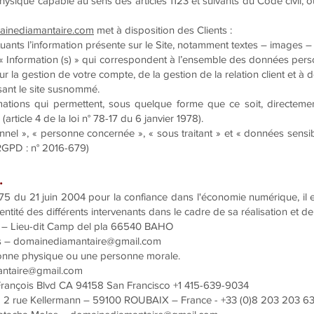
hysique capable au sens des articles 1123 et suivants du Code civil, ou
ainediamantaire.com
met à disposition des Clients :
ants l’information présente sur le Site, notamment textes – images –
« Information (s) » qui correspondent à l’ensemble des données pers
r la gestion de votre compte, de la gestion de la relation client et à de
lisant le site susnommé.
mations qui permettent, sous quelque forme que ce soit, directemen
article 4 de la loi n° 78-17 du 6 janvier 1978).
el », « personne concernée », « sous traitant » et « données sensib
RGPD : n° 2016-679)
.
575 du 21 juin 2004 pour la confiance dans l'économie numérique, il es
dentité des différents intervenants dans le cadre de sa réalisation et de
re – Lieu-dit Camp del pla 66540 BAHO
as – domainediamantaire@gmail.com
sonne physique ou une personne morale.
antaire@gmail.com
François Blvd CA 94158 San Francisco +1 415-639-9034
2 rue Kellermann – 59100 ROUBAIX – France - +33 (0)8 203 203 6