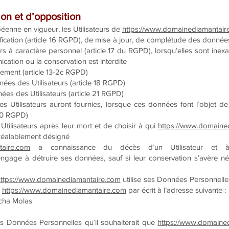
tion et d’opposition
enne en vigueur, les Utilisateurs de
https://www.domainediamantair
tification (article 16 RGPD), de mise à jour, de complétude des données
s à caractère personnel (article 17 du RGPD), lorsqu’elles sont inex
unication ou la conservation est interdite
tement (article 13-2c RGPD)
nnées des Utilisateurs (article 18 RGPD)
ées des Utilisateurs (article 21 RGPD)
es Utilisateurs auront fournies, lorsque ces données font l’objet d
 20 RGPD)
Utilisateurs après leur mort et de choisir à qui
https://www.domaine
préalablement désigné
taire.com
a connaissance du décès d’un Utilisateur et à 
ngage à détruire ses données, sauf si leur conservation s’avère né
ttps://www.domainediamantaire.com
utilise ses Données Personnelle
r
https://www.domainediamantaire.com
par écrit à l’adresse suivante :
cha Molas
 les Données Personnelles qu’il souhaiterait que
https://www.domaine