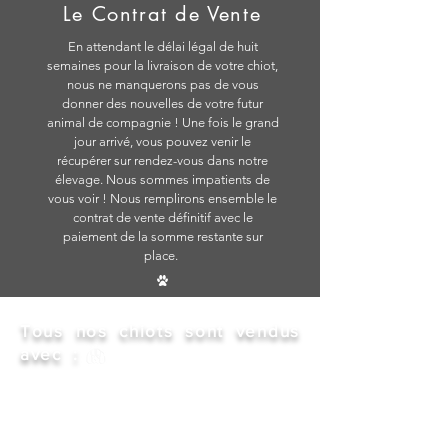
Le Contrat de Vente
En attendant le délai légal de huit
semaines pour la livraison de votre chiot,
nous ne manquerons pas de vous
donner des nouvelles de votre futur
animal de compagnie ! Une fois le grand
jour arrivé, vous pouvez venir le
récupérer sur rendez-vous dans notre
élevage. Nous sommes impatients de
vous voir ! Nous remplirons ensemble le
contrat de vente définitif avec le
paiement de la somme restante sur
place.
Tous nos chiots sont vendus
avec :
Carnet de santé attestant de sa première
vaccination.
Certificat de bonne santé établit par notre
vétérinaire