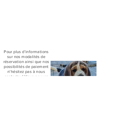
Carte d’identification provisoire attestant le
tatouage du chiot
Contrat de vente signé par les deux parties
Facture
Une notice informative expliquant les besoins du
chiot
1 kg d’alimentation préconisé par l’éleveur
Un plaid, friandises et un jouet
Le pedigree provisoire du chiot
Pour plus d'informations
sur nos
modalités
de
réservation ainsi que nos
possibilités de paiement
n'hésitez pas à nous
contacter ! Vous pouvez
également consulter nos
conditions générales de
vente.
Conditions Générales de Vente
Notre Élevage