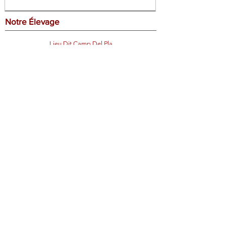
Notre Élevage
Lieu Dit Camp Del Pla
66540 Baho
Ouvert tous les jours sur RDV
Contact
Contactez-nous !
contact@domainediamantaire.com
06 17 12 33 74
Réseaux Sociaux
Pour suivre notre actualité, rendez vous sur
nos réseaux sociaux !